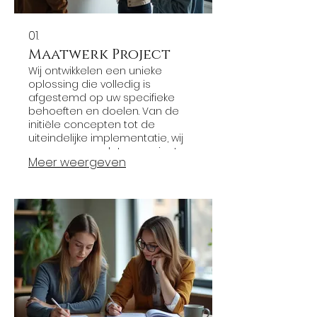
01.
Maatwerk Project
Wij ontwikkelen een unieke
oplossing die volledig is
afgestemd op uw specifieke
behoeften en doelen. Van de
initiële concepten tot de
uiteindelijke implementatie, wij
zorgen ervoor dat uw project
Meer weergeven
precies wordt wat u voor ogen
heeft.